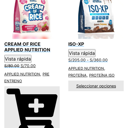
o
A
o
p
k
p
CREAM OF RICE
ISO-XP
APPLIED NUTRITION
Vista rápida
Vista rápida
Rango
S/
205.00
-
S/
360.00
El
El
de
S/
80.00
S/
70.00
,
APPLIED NUTRITION
precio
precio
precios:
,
APPLIED NUTRITION
PRE
,
PROTEÍNA
PROTEÍNA ISO
original
actual
desde
ENTRENO
era:
es:
S/205.00
Seleccionar opciones
S/80.00.
S/70.00.
hasta
S/360.00