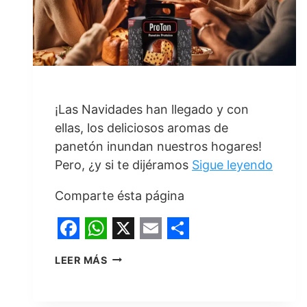
¡Las Navidades han llegado y con
ellas, los deliciosos aromas de
panetón inundan nuestros hogares!
Pero, ¿y si te dijéramos
Sigue leyendo
Comparte ésta página
F
W
X
E
S
REVOLUCIONA
LEER MÁS
a
h
m
h
TUS
NAVIDADES:
c
a
a
a
EL