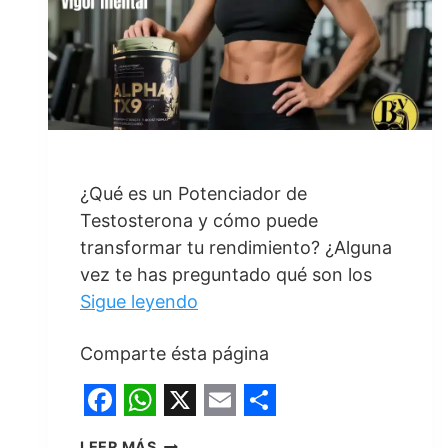
DEL
GIMNASIO?
¿Qué es un Potenciador de
Testosterona y cómo puede
transformar tu rendimiento? ¿Alguna
vez te has preguntado qué son los
Sigue leyendo
Comparte ésta página
F
W
X
E
S
POTENCIADOR
LEER MÁS