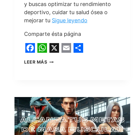
y buscas optimizar tu rendimiento
deportivo, cuidar tu salud ósea o
mejorar tu
Sigue leyendo
Comparte ésta página
F
W
X
E
S
CREATINA
LEER MÁS
a
h
m
h
Y
MUJERES:
c
a
a
a
POTENCIA
e
t
i
r
TU
RENDIMIENTO
b
s
l
e
Y
o
A
BIENESTAR
(GUÍA
o
p
COMPLETA)
k
p