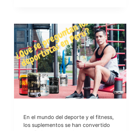
MEJORES
c
a
a
a
GANADORES
e
t
i
r
DE
PESO
b
s
l
e
o
A
o
p
k
p
En el mundo del deporte y el fitness,
los suplementos se han convertido