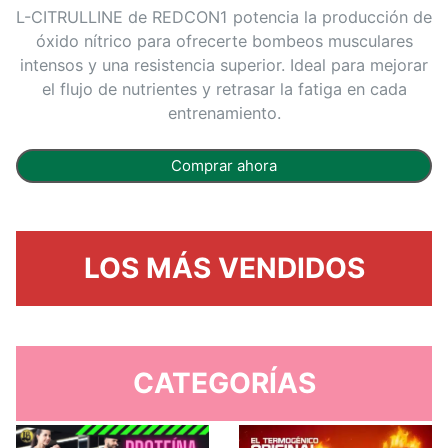
L-CITRULLINE de REDCON1 potencia la producción de
óxido nítrico para ofrecerte bombeos musculares
intensos y una resistencia superior. Ideal para mejorar
el flujo de nutrientes y retrasar la fatiga en cada
entrenamiento.
Comprar ahora
LOS MÁS VENDIDOS
CATEGORÍAS