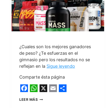
¿Cuales son los mejores ganadores
de peso? ¿Te esfuerzas en el
gimnasio pero los resultados no se
reflejan en la
Sigue leyendo
Comparte ésta página
F
W
X
E
S
LOS
LEER MÁS
a
h
m
h
5