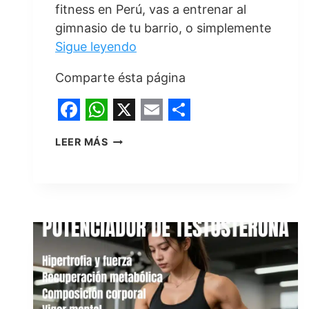
fitness en Perú, vas a entrenar al
gimnasio de tu barrio, o simplemente
Sigue leyendo
Comparte ésta página
F
W
X
E
S
¿QUÉ
LEER MÁS
a
h
m
h
ES
LA
c
a
a
a
CREATINA
e
t
i
r
MONOHIDRATADA
MICRONIZADA
b
s
l
e
Y
o
A
POR
QUÉ
o
p
ES
k
p
LA
REINA