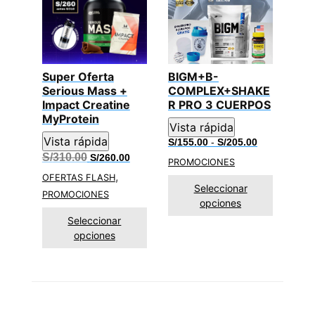
Super Oferta
BIGM+B-
Serious Mass +
COMPLEX+SHAKE
Impact Creatine
R PRO 3 CUERPOS
MyProtein
Vista rápida
Vista rápida
Rango
S/
155.00
-
S/
205.00
de
El
El
S/
310.00
S/
260.00
PROMOCIONES
precios:
precio
precio
desde
,
original
actual
OFERTAS FLASH
S/155.00
Seleccionar
era:
es:
PROMOCIONES
hasta
S/310.00.
S/260.00.
opciones
S/205.00
Seleccionar
opciones