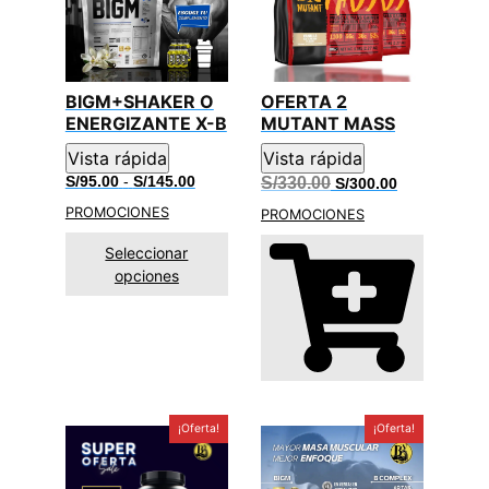
BIGM+SHAKER O
OFERTA 2
ENERGIZANTE X-B
MUTANT MASS
Vista rápida
Vista rápida
Rango
El
El
S/
95.00
-
S/
145.00
S/
330.00
S/
300.00
de
precio
precio
PROMOCIONES
precios:
original
actual
PROMOCIONES
desde
era:
es:
S/95.00
S/330.00.
S/300.00.
Seleccionar
hasta
opciones
S/145.00
¡Oferta!
¡Oferta!