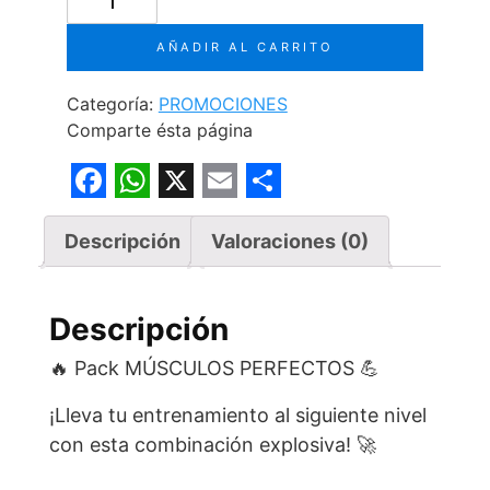
era:
es:
WHEY
90
S/365.00.
S/345.00.
AÑADIR AL CARRITO
+
100%
Categoría:
PROMOCIONES
CREATINE
Comparte ésta página
MONOHYDRATE
+
SHAKER
F
W
X
E
S
cantidad
a
h
m
h
Descripción
Valoraciones (0)
c
a
a
a
e
t
i
r
Descripción
b
s
l
e
🔥 Pack MÚSCULOS PERFECTOS 💪
o
A
¡Lleva tu entrenamiento al siguiente nivel
o
p
con esta combinación explosiva! 🚀
k
p