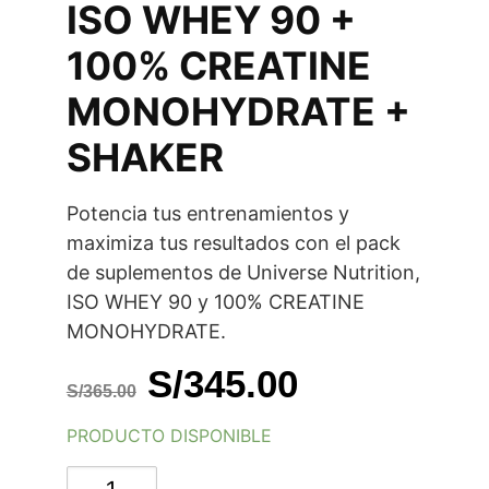
ISO WHEY 90 +
100% CREATINE
MONOHYDRATE +
SHAKER
Potencia tus entrenamientos y
maximiza tus resultados con el pack
de suplementos de Universe Nutrition,
ISO WHEY 90 y 100% CREATINE
MONOHYDRATE.
El
El
S/
345.00
S/
365.00
precio
precio
PRODUCTO DISPONIBLE
original
actual
ISO