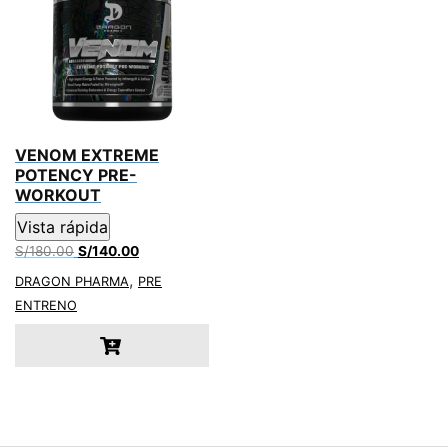
VENOM EXTREME
POTENCY PRE-
WORKOUT
Vista rápida
El
El
S/
180.00
S/
140.00
precio
precio
,
DRAGON PHARMA
PRE
original
actual
ENTRENO
era:
es:
S/180.00.
S/140.00.