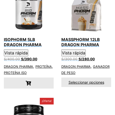
o
A
o
p
k
p
ISOPHORM 5LB
MASSPHORM 12LB
DRAGON PHARMA
DRAGON PHARMA
Vista rápida
Vista rápida
El
El
El
El
S/
400.00
S/
390.00
S/
300.00
S/
280.00
precio
precio
precio
precio
,
,
,
DRAGON PHARMA
PROTEÍNA
DRAGON PHARMA
GANADOR
original
actual
original
actual
PROTEÍNA ISO
DE PESO
era:
es:
era:
es:
S/400.00.
S/390.00.
S/300.00.
S/280.00.
Seleccionar opciones
¡Oferta!