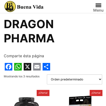
Saltar
al
Menu
contenido
DRAGON
PHARMA
Comparte ésta página
F
W
X
E
S
Mostrando los 3 resultados
a
h
m
h
c
a
a
a
¡Oferta!
¡Oferta!
e
t
i
r
b
s
l
e