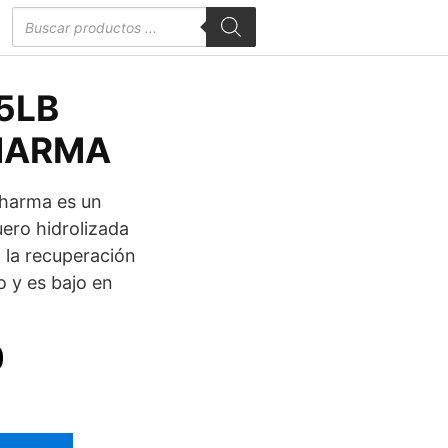
Búsqueda
de
productos
5LB
HARMA
harma es un
uero hidrolizada
a la recuperación
o y es bajo en
El
0
precio
actual