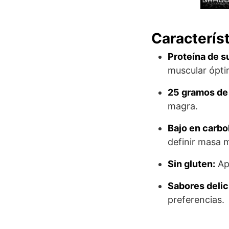
Característ
Proteína de s
muscular ópti
25 gramos de 
magra.
Bajo en carbo
definir masa m
Sin gluten:
Apt
Sabores delic
preferencias.