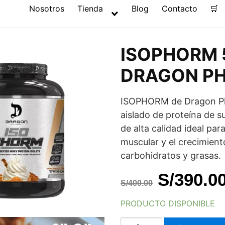
Nosotros
Tienda
Blog
Contacto
🛒
ISOPHORM 
DRAGON P
ISOPHORM de Dragon P
aislado de proteína de s
de alta calidad ideal par
muscular y el crecimient
carbohidratos y grasas.
El
S/
390.0
S/
400.00
precio
PRODUCTO DISPONIBLE
original
ISOPHORM