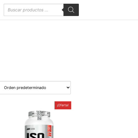
Búsqueda
de
productos
¡Oferta!