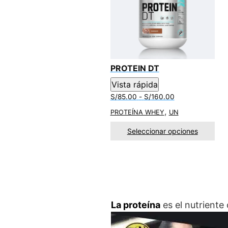
PROTEIN DT
Vista rápida
Rango
S/
85.00
-
S/
160.00
de
,
PROTEÍNA WHEY
UN
precios:
desde
Seleccionar opciones
S/85.00
hasta
S/160.00
La proteína
es el nutriente 