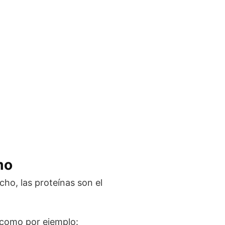
mo
ho, las proteínas son el
, como por ejemplo: