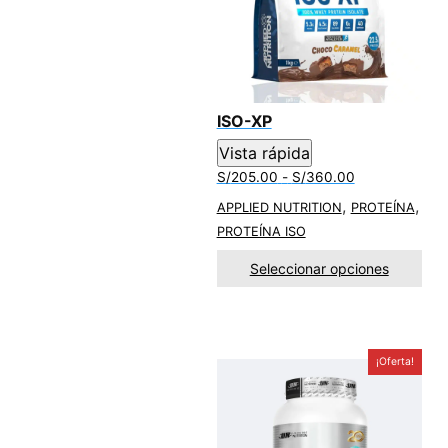
ISO-XP
Vista rápida
Rango
S/
205.00
-
S/
360.00
de
,
,
APPLIED NUTRITION
PROTEÍNA
precios:
PROTEÍNA ISO
desde
S/205.00
Seleccionar opciones
hasta
S/360.00
¡Oferta!