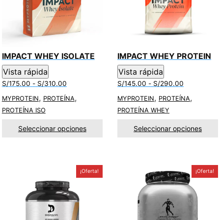
IMPACT WHEY ISOLATE
IMPACT WHEY PROTEIN
Vista rápida
Vista rápida
Rango
Rango
S/
175.00
-
S/
310.00
S/
145.00
-
S/
290.00
de
de
,
,
,
,
MYPROTEIN
PROTEÍNA
MYPROTEIN
PROTEÍNA
precios:
precios:
PROTEÍNA ISO
PROTEÍNA WHEY
desde
desde
S/175.00
S/145.00
Seleccionar opciones
Seleccionar opciones
hasta
hasta
S/310.00
S/290.00
¡Oferta!
¡Oferta!