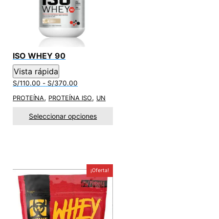
ISO WHEY 90
Vista rápida
Rango
S/
110.00
-
S/
370.00
de
,
,
PROTEÍNA
PROTEÍNA ISO
UN
precios:
desde
Seleccionar opciones
S/110.00
hasta
S/370.00
¡Oferta!