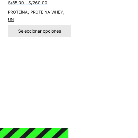
Rango
S/
85.00
-
S/
260.00
de
,
,
PROTEÍNA
PROTEÍNA WHEY
precios:
UN
desde
S/85.00
Seleccionar opciones
hasta
S/260.00