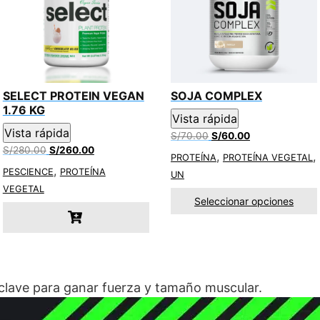
SELECT PROTEIN VEGAN
SOJA COMPLEX
1.76 KG
Vista rápida
Vista rápida
El
El
S/
70.00
S/
60.00
El
El
precio
precio
S/
280.00
S/
260.00
,
,
PROTEÍNA
PROTEÍNA VEGETAL
precio
precio
original
actual
,
PESCIENCE
PROTEÍNA
UN
original
actual
era:
es:
VEGETAL
era:
es:
S/70.00.
S/60.00.
Seleccionar opciones
S/280.00.
S/260.00.
clave para ganar fuerza y ​​tamaño muscular.