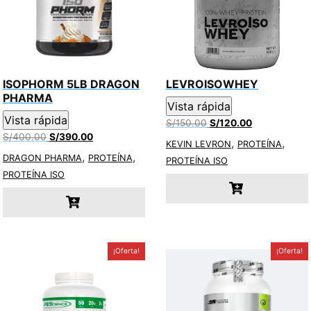
ISOPHORM 5LB DRAGON
LEVROISOWHEY
PHARMA
Vista rápida
Vista rápida
El
El
S/
150.00
S/
120.00
El
El
precio
precio
S/
400.00
S/
390.00
,
,
KEVIN LEVRON
PROTEÍNA
precio
precio
original
actual
,
,
DRAGON PHARMA
PROTEÍNA
PROTEÍNA ISO
original
actual
era:
es:
PROTEÍNA ISO
era:
es:
S/150.00.
S/120.00.
S/400.00.
S/390.00.
¡Oferta!
¡Oferta!