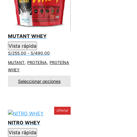
MUTANT WHEY
Vista rápida
Rango
S/
255.00
-
S/
490.00
de
,
,
MUTANT
PROTEÍNA
PROTEÍNA
precios:
WHEY
desde
S/255.00
Seleccionar opciones
hasta
S/490.00
¡Oferta!
NITRO WHEY
Vista rápida