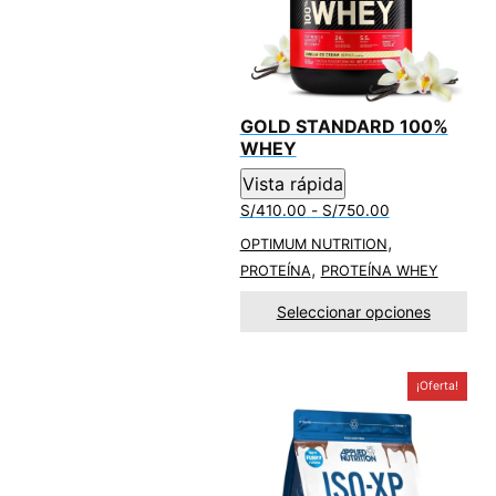
o
p
k
p
GOLD STANDARD 100%
WHEY
Vista rápida
Rango
S/
410.00
-
S/
750.00
de
,
OPTIMUM NUTRITION
precios:
,
PROTEÍNA
PROTEÍNA WHEY
desde
S/410.00
Seleccionar opciones
hasta
S/750.00
¡Oferta!