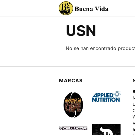
Saltar
al
contenido
USN
No se han encontrado product
MARCAS
C
V