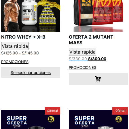
NITRO WHEY + X-B
OFERTA 2 MUTANT
MASS
Vista rápida
Vista rápida
Rango
S/
125.00
-
S/
145.00
de
El
El
S/
330.00
S/
300.00
PROMOCIONES
precios:
precio
precio
PROMOCIONES
desde
original
actual
Seleccionar opciones
S/125.00
era:
es:
hasta
S/330.00.
S/300.00.
S/145.00
¡Oferta!
¡Oferta!