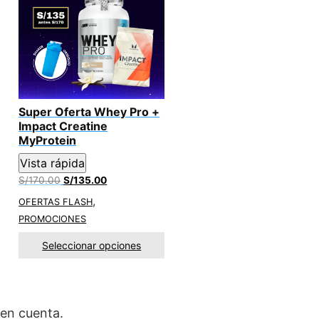
Super Oferta Whey Pro +
Impact Creatine
MyProtein
Vista rápida
El
El
S/
170.00
S/
135.00
precio
precio
,
OFERTAS FLASH
original
actual
PROMOCIONES
era:
es:
S/170.00.
S/135.00.
Seleccionar opciones
en cuenta.