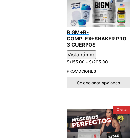
k
p
BIGM+B-
COMPLEX+SHAKER PRO
3 CUERPOS
Vista rápida
Rango
S/
155.00
-
S/
205.00
de
PROMOCIONES
precios:
desde
Seleccionar opciones
S/155.00
hasta
S/205.00
¡Oferta!