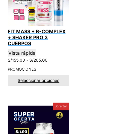
FIT MASS + B-COMPLEX
+ SHAKER PRO 3
CUERPOS
Vista rápida
Rango
S/
155.00
-
S/
205.00
de
PROMOCIONES
precios:
desde
Seleccionar opciones
S/155.00
hasta
S/205.00
¡Oferta!