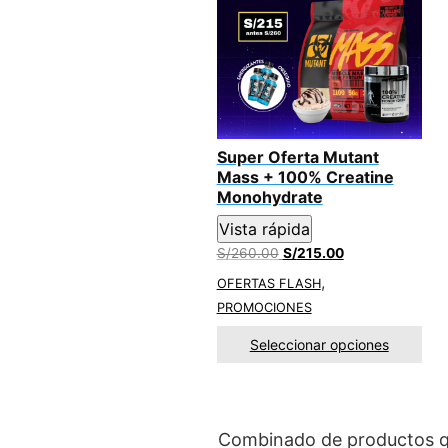
Super Oferta Mutant
Mass + 100% Creatine
Monohydrate
Vista rápida
El
El
S/
260.00
S/
215.00
precio
precio
,
OFERTAS FLASH
original
actual
PROMOCIONES
era:
es:
S/260.00.
S/215.00.
Seleccionar opciones
Combinado de productos q