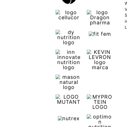
V
i
L