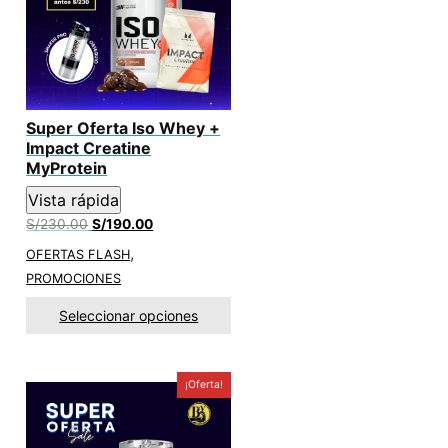
Super Oferta Iso Whey +
Impact Creatine
MyProtein
Vista rápida
El
El
S/
230.00
S/
190.00
precio
precio
,
OFERTAS FLASH
original
actual
PROMOCIONES
era:
es:
S/230.00.
S/190.00.
Seleccionar opciones
¡Oferta!