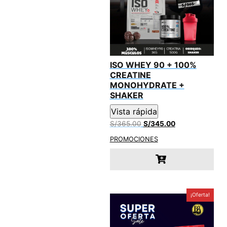
ISO WHEY 90 + 100%
CREATINE
MONOHYDRATE +
SHAKER
Vista rápida
El
El
S/
365.00
S/
345.00
precio
precio
PROMOCIONES
original
actual
era:
es:
S/365.00.
S/345.00.
¡Oferta!