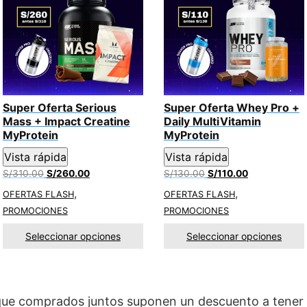
Super Oferta Serious
Super Oferta Whey Pro +
Mass + Impact Creatine
Daily MultiVitamin
MyProtein
MyProtein
Vista rápida
Vista rápida
El
El
El
El
S/
310.00
S/
260.00
S/
130.00
S/
110.00
precio
precio
precio
precio
,
,
OFERTAS FLASH
OFERTAS FLASH
original
actual
original
actual
PROMOCIONES
PROMOCIONES
era:
es:
era:
es:
S/310.00.
S/260.00.
S/130.00.
S/110.00.
Seleccionar opciones
Seleccionar opciones
ue comprados juntos suponen un descuento a tener 