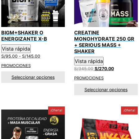
BIGM+SHAKER O
CREATINE
ENERGIZANTE X-B
MONOHYDRATE 250 GR
+ SERIOUS MASS +
Vista rápida
SHAKER
Rango
S/
95.00
-
S/
145.00
Vista rápida
de
PROMOCIONES
precios:
El
El
S/
345.00
S/
270.00
desde
precio
precio
Seleccionar opciones
PROMOCIONES
S/95.00
original
actual
hasta
era:
es:
Seleccionar opciones
S/145.00
S/345.00.
S/270.00.
¡Oferta!
¡Oferta!