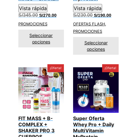
Vista rápida
Vista rápida
El
El
El
El
S/
345.00
S/
230.00
S/
270.00
S/
190.00
precio
precio
precio
precio
,
original
actual
original
actual
PROMOCIONES
OFERTAS FLASH
era:
es:
era:
es:
PROMOCIONES
S/345.00.
S/270.00.
S/230.00.
S/190.00.
Seleccionar
opciones
Seleccionar
opciones
¡Oferta!
¡Oferta!
FIT MASS + B-
Super Oferta
COMPLEX +
Whey Pro + Daily
SHAKER PRO 3
MultiVitamin
CUERPOS
MyProtein