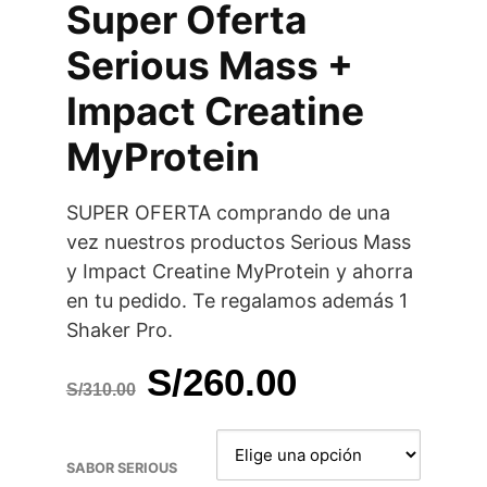
Super Oferta
Serious Mass +
Impact Creatine
MyProtein
SUPER OFERTA comprando de una
vez nuestros productos Serious Mass
y Impact Creatine MyProtein y ahorra
en tu pedido. Te regalamos además 1
Shaker Pro.
El
El
S/
260.00
S/
310.00
precio
precio
original
actual
SABOR SERIOUS