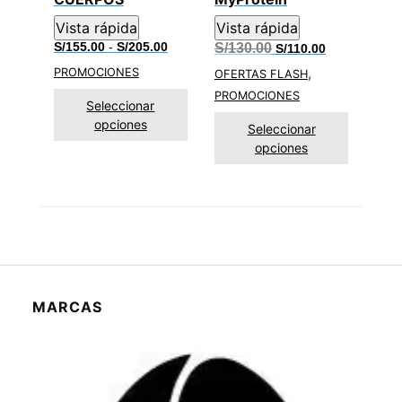
Vista rápida
Vista rápida
Rango
El
El
S/
155.00
-
S/
205.00
S/
130.00
S/
110.00
de
precio
precio
,
PROMOCIONES
precios:
original
actual
OFERTAS FLASH
desde
era:
es:
PROMOCIONES
S/155.00
S/130.00.
S/110.00.
Seleccionar
hasta
opciones
S/205.00
Seleccionar
opciones
MARCAS