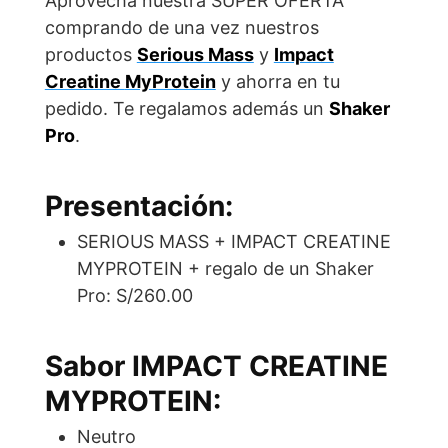
Aprovecha nuestra SUPER OFERTA
o
A
comprando de una vez nuestros
o
p
productos
Serious Mass
y
Impact
k
p
Creatine
MyProtein
y ahorra en tu
pedido. Te regalamos además un
Shaker
Pro
.
Presentación:
SERIOUS MASS + IMPACT CREATINE
MYPROTEIN + regalo de un Shaker
Pro: S/260.00
Sabor
IMPACT CREATINE
MYPROTEIN
:
Neutro