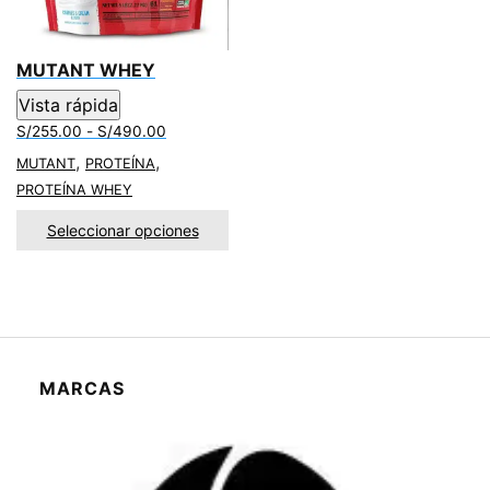
MUTANT WHEY
Vista rápida
Rango
S/
255.00
-
S/
490.00
de
,
,
MUTANT
PROTEÍNA
precios:
PROTEÍNA WHEY
desde
S/255.00
Seleccionar opciones
hasta
S/490.00
MARCAS