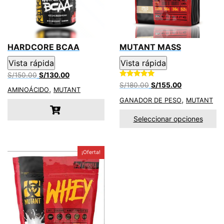
k
p
HARDCORE BCAA
MUTANT MASS
Vista rápida
Vista rápida
El
El
S/
150.00
S/
130.00
Valorado con
precio
precio
El
El
S/
180.00
S/
155.00
,
5.00
AMINOÁCIDO
MUTANT
original
actual
precio
precio
de 5
,
GANADOR DE PESO
MUTANT
era:
es:
original
actual
S/150.00.
S/130.00.
era:
es:
Seleccionar opciones
S/180.00.
S/155.00.
¡Oferta!