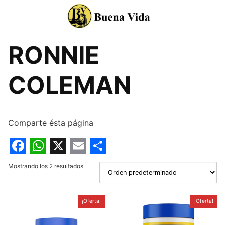
Saltar
al
contenido
RONNIE
COLEMAN
Comparte ésta página
F
W
X
E
S
Mostrando los 2 resultados
a
h
m
h
c
a
a
a
¡Oferta!
¡Oferta!
e
t
i
r