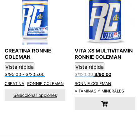
b
s
l
e
o
A
o
p
k
p
CREATINA RONNIE
VITA XS MULTIVITAMIN
COLEMAN
RONNIE COLEMAN
Vista rápida
Vista rápida
Rango
El
El
S/
95.00
-
S/
205.00
S/
120.00
S/
90.00
de
precio
precio
,
,
CREATINA
RONNIE COLEMAN
RONNIE COLEMAN
precios:
original
actual
VITAMINAS Y MINERALES
desde
era:
es:
Seleccionar opciones
S/95.00
S/120.00.
S/90.00.
hasta
S/205.00