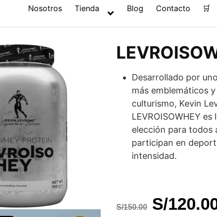
Nosotros
Tienda
Blog
Contacto
🛒
LEVROISO
Desarrollado por uno
más emblemáticos y 
culturismo, Kevin Le
LEVROISOWHEY es l
elección para todos 
participan en deport
intensidad.
El
S/
120.0
S/
150.00