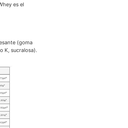
Whey es el
pesante (goma
o K, sucralosa).