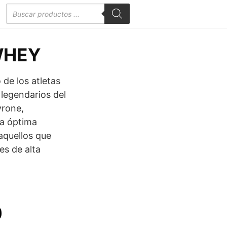
Búsqueda
de
productos
WHEY
 de los atletas
legendarios del
vrone,
a óptima
aquellos que
es de alta
El
0