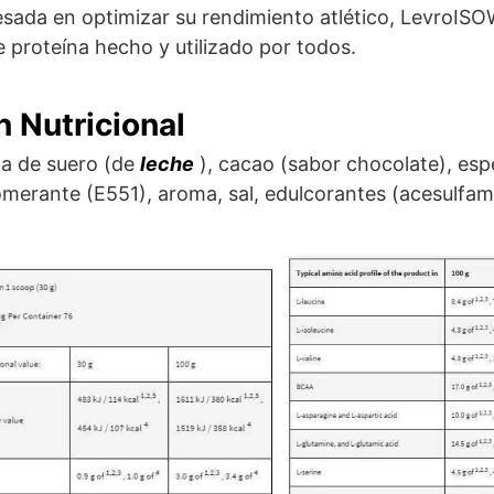
esada en optimizar su rendimiento atlético, LevroISO
 proteína hecho y utilizado por todos.
n Nutricional
na de suero (de
leche
), cacao (sabor chocolate), es
omerante (E551), aroma, sal, edulcorantes (acesulfam