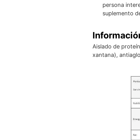
persona inter
suplemento de
Informació
Aislado de proteí
xantana), antiagl