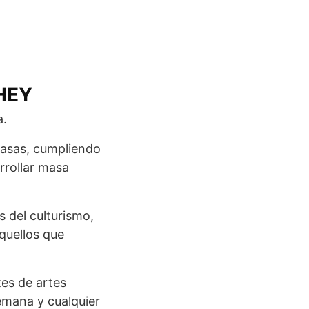
WHEY
a.
rasas, cumpliendo
rrollar masa
 del culturismo,
quellos que
tes de artes
emana y cualquier