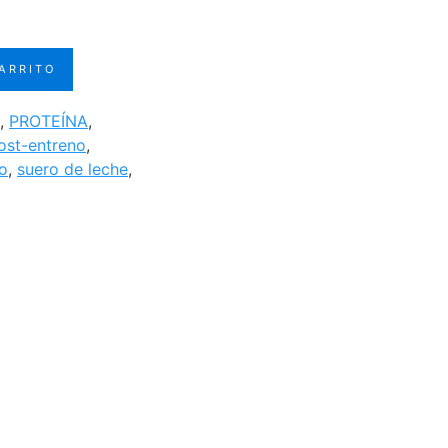
precio
actual
CARRITO
es:
.
S/120.00.
,
PROTEÍNA
,
ost-entreno
,
co
,
suero de leche
,