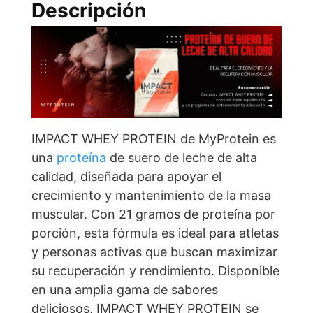
e
t
i
r
Descripción
b
s
l
e
o
A
o
p
k
p
IMPACT WHEY PROTEIN de MyProtein es
una
proteína
de suero de leche de alta
calidad, diseñada para apoyar el
crecimiento y mantenimiento de la masa
muscular. Con 21 gramos de proteína por
porción, esta fórmula es ideal para atletas
y personas activas que buscan maximizar
su recuperación y rendimiento. Disponible
en una amplia gama de sabores
deliciosos, IMPACT WHEY PROTEIN se