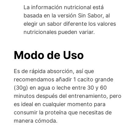
azúcares
La información nutricional está
Proteínas
75 g
23 g
basada en la versión Sin Sabor, al
elegir un sabor diferente los valores
Sal
0.46 g
0.14 g
nutricionales pueden variar.
Modo de Uso
Es de rápida absorción, así que
recomendamos añadir 1 cacito grande
(30g) en agua o leche entre 30 y 60
minutos después del entrenamiento, pero
es ideal en cualquier momento para
consumir la proteína que necesitas de
manera cómoda.