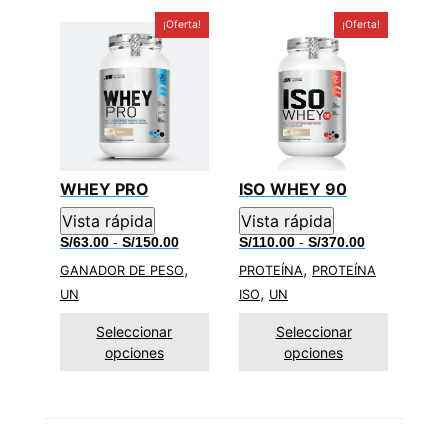
¡Oferta!
¡Oferta!
WHEY PRO
ISO WHEY 90
Vista rápida
Vista rápida
Rango
Rango
S/
63.00
-
S/
150.00
S/
110.00
-
S/
370.00
de
de
,
,
GANADOR DE PESO
PROTEÍNA
PROTEÍNA
precios:
precios:
desde
desde
,
UN
ISO
UN
S/63.00
S/110.00
hasta
hasta
Seleccionar
Seleccionar
S/150.00
S/370.00
opciones
opciones