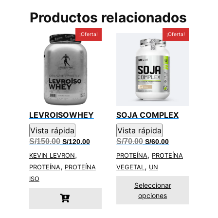
Productos relacionados
¡Oferta!
¡Oferta!
LEVROISOWHEY
SOJA COMPLEX
Vista rápida
Vista rápida
El
El
El
El
S/
150.00
S/
70.00
S/
120.00
S/
60.00
precio
precio
precio
precio
,
,
original
actual
original
actual
KEVIN LEVRON
PROTEÍNA
PROTEÍNA
era:
es:
era:
es:
,
,
PROTEÍNA
PROTEÍNA
VEGETAL
UN
S/150.00.
S/120.00.
S/70.00.
S/60.00.
ISO
Seleccionar
opciones