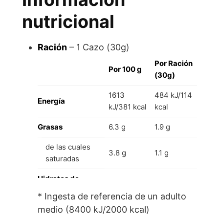
nutricional
Ración
– 1 Cazo (30g)
Por Ración
Por 100 g
(30g)
1613
484 kJ/114
Energía
kJ/381 kcal
kcal
Grasas
6.3 g
1.9 g
de las cuales
3.8 g
1.1 g
saturadas
Hidratos de
5.9 g
1.8 g
Carbono
* Ingesta de referencia de un adulto
medio (8400 kJ/2000 kcal)
de los cuales
5.0 g
1.5 g