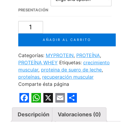
preci
desd
PRESENTACIÓN
S/14
IMPACT
WHEY PROTEIN
hast
cantidad
AÑADIR AL CARRITO
S/29
Categorías:
MYPROTEIN
,
PROTEÍNA
,
PROTEÍNA WHEY
Etiquetas:
crecimiento
muscular
,
proteina de suero de leche
,
proteínas
,
recuperación muscular
Comparte ésta página
F
W
X
E
S
a
h
m
h
Descripción
Valoraciones (0)
c
a
a
a