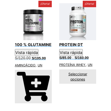
¡Oferta!
¡Oferta!
100 % GLUTAMINE
PROTEIN DT
Vista rápida
Vista rápida
El
El
Rango
S/
120.00
S/
85.00
-
S/
160.00
S/
105.00
precio
precio
de
,
,
PROTEÍNA WHEY
UN
original
actual
precios:
AMINOÁCIDO
UN
era:
es:
desde
S/120.00.
S/105.00.
S/85.00
Seleccionar
hasta
opciones
S/160.00