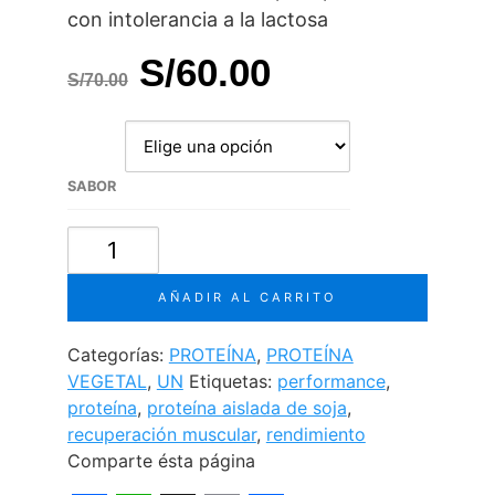
con intolerancia a la lactosa
El
El
S/
60.00
S/
70.00
precio
precio
original
actual
era:
es:
SABOR
S/70.00.
S/60.00.
SOJA
COMPLEX
cantidad
AÑADIR AL CARRITO
Categorías:
PROTEÍNA
,
PROTEÍNA
VEGETAL
,
UN
Etiquetas:
performance
,
proteína
,
proteína aislada de soja
,
recuperación muscular
,
rendimiento
Comparte ésta página