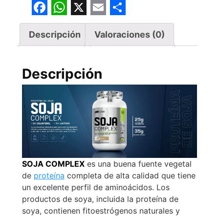
F
W
X
E
S
a
h
m
h
Descripción
Valoraciones (0)
c
a
a
a
e
t
i
r
Descripción
b
s
l
e
o
A
o
p
k
p
SOJA COMPLEX
es una buena fuente vegetal
de
proteína
completa de alta calidad que tiene
un excelente perfil de aminoácidos. Los
productos de soya, incluida la proteína de
soya, contienen fitoestrógenos naturales y