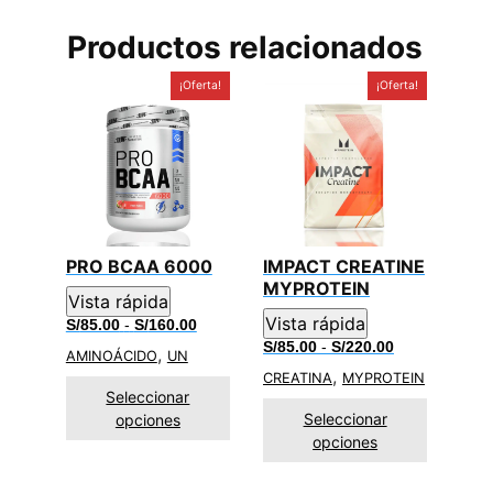
Productos relacionados
¡Oferta!
¡Oferta!
PRO BCAA 6000
IMPACT CREATINE
MYPROTEIN
Vista rápida
Vista rápida
Rango
S/
85.00
-
S/
160.00
de
Rango
S/
85.00
-
S/
220.00
,
AMINOÁCIDO
UN
precios:
de
,
desde
CREATINA
MYPROTEIN
precios:
S/85.00
Seleccionar
desde
hasta
S/85.00
Seleccionar
opciones
S/160.00
hasta
opciones
S/220.00