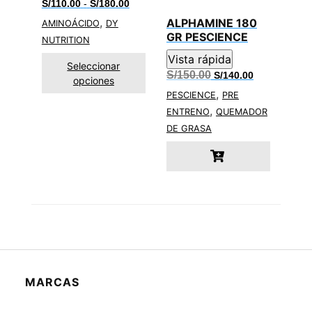
Rango
S/
110.00
-
S/
180.00
de
,
ALPHAMINE 180
AMINOÁCIDO
DY
precios:
desde
GR PESCIENCE
NUTRITION
S/110.00
hasta
Vista rápida
Seleccionar
S/180.00
El
El
S/
150.00
S/
140.00
opciones
precio
precio
,
original
actual
PESCIENCE
PRE
era:
es:
,
ENTRENO
QUEMADOR
S/150.00.
S/140.00.
DE GRASA
MARCAS