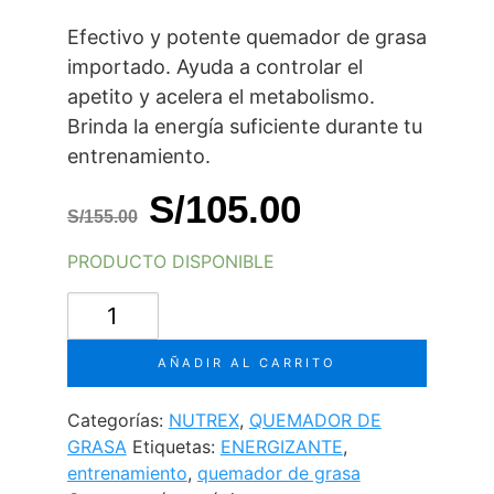
Efectivo y potente quemador de grasa
importado. Ayuda a controlar el
apetito y acelera el metabolismo.
Brinda la energía suficiente durante tu
entrenamiento.
El
El
S/
105.00
S/
155.00
precio
precio
PRODUCTO DISPONIBLE
original
actual
LIPO6
era:
es:
BLACK
ULTRA
S/155.00.
S/105.00.
AÑADIR AL CARRITO
CONCENTRATE
cantidad
Categorías:
NUTREX
,
QUEMADOR DE
GRASA
Etiquetas:
ENERGIZANTE
,
entrenamiento
,
quemador de grasa