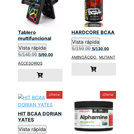
Tablero
HARDCORE BCAA
multifuncional
Vista rápida
Vista rápida
El
El
S/
150.00
S/
130.00
precio
precio
El
El
S/
140.00
S/
90.00
,
original
actual
AMINOÁCIDO
MUTANT
precio
precio
era:
es:
original
actual
ACCESORIOS
S/150.00.
S/130.00.
era:
es:
S/140.00.
S/90.00.
¡Oferta!
¡Oferta!
HIT BCAA DORIAN
YATES
Vista rápida