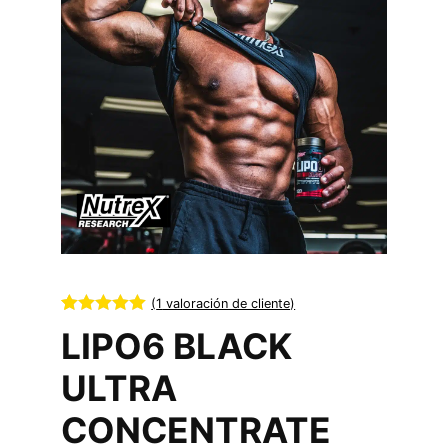
(
1
valoración de cliente)
Valorado con
1
LIPO6 BLACK
5.00
de 5 en
base a
valoración de
ULTRA
un cliente
CONCENTRATE