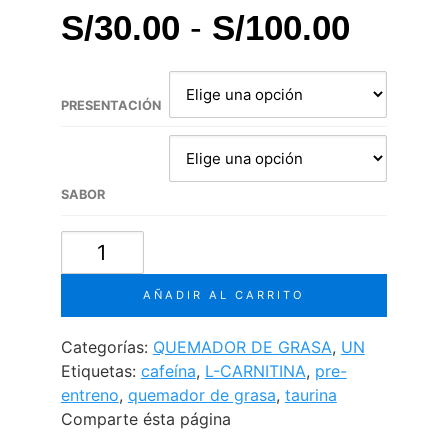
Rang
S/
30.00
-
S/
100.00
de
precio
PRESENTACIÓN
desde
S/30.
SABOR
hasta
X-
S/100
B
cantidad
AÑADIR AL CARRITO
Categorías:
QUEMADOR DE GRASA
,
UN
Etiquetas:
cafeína
,
L-CARNITINA
,
pre-
entreno
,
quemador de grasa
,
taurina
Comparte ésta página