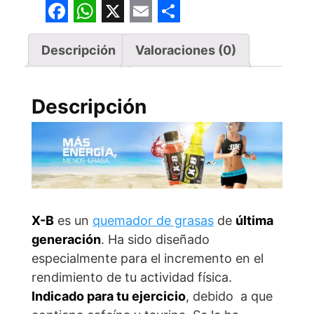
F
W
X
E
S
a
h
m
h
Descripción
Valoraciones (0)
c
a
a
a
e
t
i
r
Descripción
b
s
l
e
o
A
o
p
k
p
X-B
es un
quemador de grasas
de
última
generación
. Ha sido diseñado
especialmente para el incremento en el
rendimiento de tu actividad física.
Indicado para tu ejercicio
, debido a que