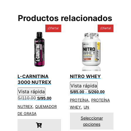
Productos relacionados
¡Oferta!
¡Oferta!
L-CARNITINA
NITRO WHEY
3000 NUTREX
Vista rápida
Vista rápida
Rango
S/
85.00
-
S/
260.00
de
El
El
S/
110.00
S/
95.00
,
PROTEÍNA
PROTEÍNA
precios:
precio
precio
desde
,
,
original
actual
NUTREX
QUEMADOR
WHEY
UN
S/85.00
era:
es:
DE GRASA
hasta
S/110.00.
S/95.00.
Seleccionar
S/260.00
opciones