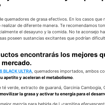
?
de quemadores de grasa efectivos. En los casos que n
s de realizar de diferente manera. Te recomendamos t
cialmente el desayuno y la comida. No te aconsejo ha
as poseen sustancias excitantes que podrían dificult
ductos encontrarás los
mejores q
l mercado
.
-6 BLACK ULTRA
, quemadores importados, ambos co
tu apetito y aceleran el metabolismo
.
e té verde, extracto de guaraná, Garcinia Cambogia, 
movilizar la grasa y activar tu energía para el desarr
a mejor mezcla para bebida de L-carnitina efervescente,