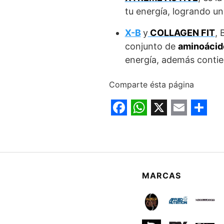
tu energía, logrando u
X-B
y
COLLAGEN FIT
, 
conjunto de
aminoácid
energía, además contien
Comparte ésta página
F
W
X
E
S
a
h
m
h
c
a
a
a
e
t
i
r
MARCAS
b
s
l
e
o
A
o
p