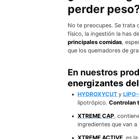
perder peso
No te preocupes. Se trata 
físico, la ingestión la ha
principales comidas
, espe
que los quemadores de gras
En nuestros pro
energizantes de
HYDROXYCUT
y
LIPO
lipotrópico.
C
ontrolan 
XTREME CAP
, contien
ingredientes que van a
XTREME ACTIVE
, es l