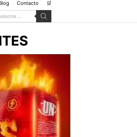
Blog
Contacto
🛒
a
s
NTES