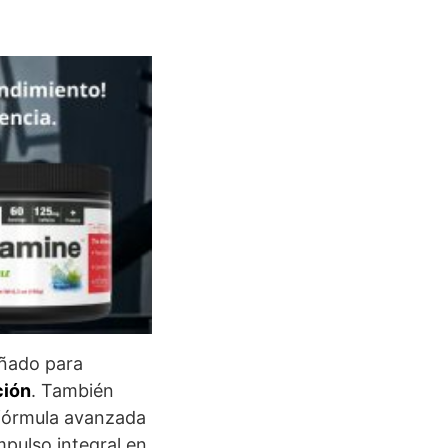
ñado para
ción
. También
 fórmula avanzada
pulso integral en