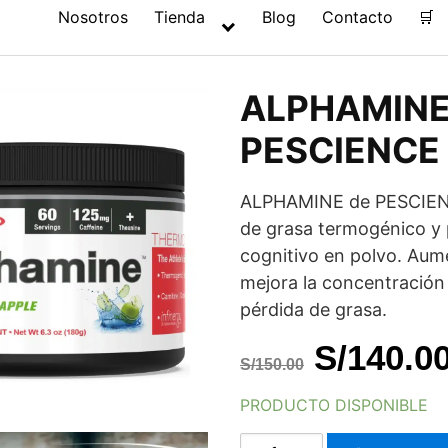
Nosotros
Tienda
Blog
Contacto
🛒
ALPHAMINE
PESCIENCE
ALPHAMINE de PESCIEN
de grasa termogénico y
cognitivo en polvo. Aume
mejora la concentración 
pérdida de grasa.
El
S/
140.0
S/
150.00
precio
PRODUCTO DISPONIBLE
original
ALPHAMINE