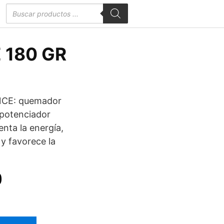
Búsqueda
de
productos
 180 GR
CE: quemador
 potenciador
nta la energía,
y favorece la
El
0
precio
actual