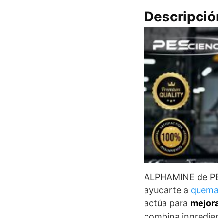
Descripció
ALPHAMINE de PES
ayudarte a
quema
actúa para
mejora
combina ingredien