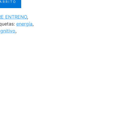
CARRITO
es:
.
S/140.00.
RE ENTRENO
,
quetas:
energía
,
gnitivo
,