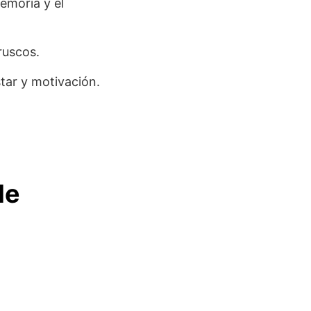
emoria y el
ruscos.
tar y motivación.
de