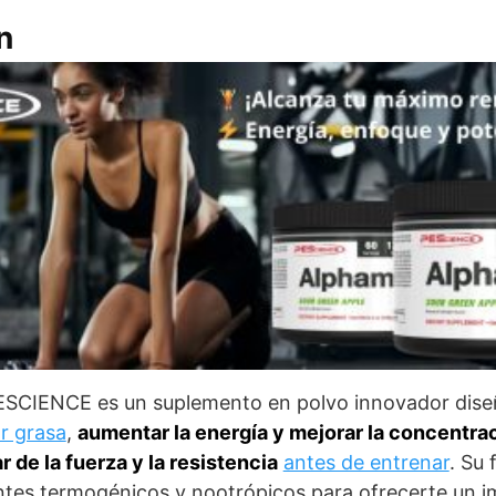
n
CIENCE es un suplemento en polvo innovador dise
r grasa
,
aumentar la energía y mejorar la concentra
r de la fuerza y la resistencia
antes de entrenar
. Su
tes termogénicos y nootrópicos para ofrecerte un im