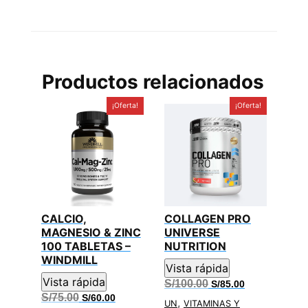
Productos relacionados
¡Oferta!
¡Oferta!
CALCIO,
COLLAGEN PRO
MAGNESIO & ZINC
UNIVERSE
100 TABLETAS –
NUTRITION
WINDMILL
Vista rápida
Vista rápida
El
El
S/
100.00
S/
85.00
precio
precio
El
El
S/
75.00
S/
60.00
,
original
actual
UN
VITAMINAS Y
precio
precio