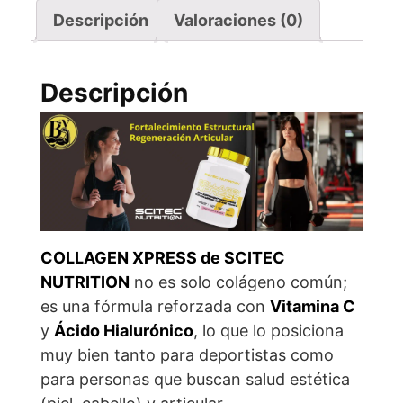
a
h
m
h
Descripción
Valoraciones (0)
c
a
a
a
e
t
i
r
Descripción
b
s
l
e
o
A
o
p
k
p
COLLAGEN XPRESS de SCITEC
NUTRITION
no es solo colágeno común;
es una fórmula reforzada con
Vitamina C
y
Ácido Hialurónico
, lo que lo posiciona
muy bien tanto para deportistas como
para personas que buscan salud estética