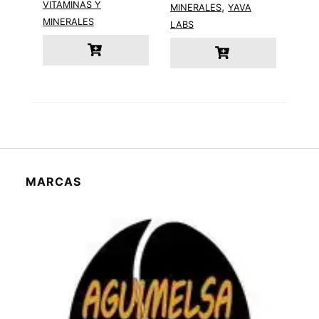
VITAMINAS Y
,
MINERALES
YAVA
S/80.00.
S/70.00.
MINERALES
LABS
MARCAS