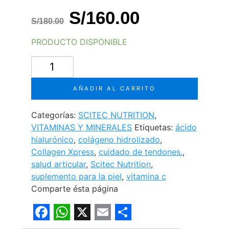
El
El
S/
160.00
S/
180.00
precio
precio
PRODUCTO DISPONIBLE
original
actual
COLLAGEN
era:
es:
XPRESS
SCITEC
S/180.00.
S/160.00.
AÑADIR AL CARRITO
NUTRITION
cantidad
Categorías:
SCITEC NUTRITION
,
VITAMINAS Y MINERALES
Etiquetas:
ácido
hialurónico
,
colágeno hidrolizado
,
Collagen Xpress
,
cuidado de tendones.
,
salud articular
,
Scitec Nutrition
,
suplemento para la piel
,
vitamina c
Comparte ésta página
F
W
X
E
S