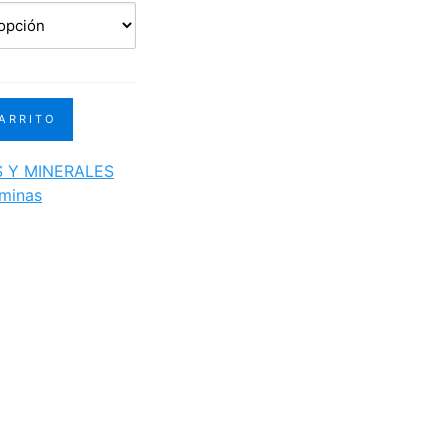
desde
S/40.00
hasta
S/100.00
CARRITO
S Y MINERALES
aminas