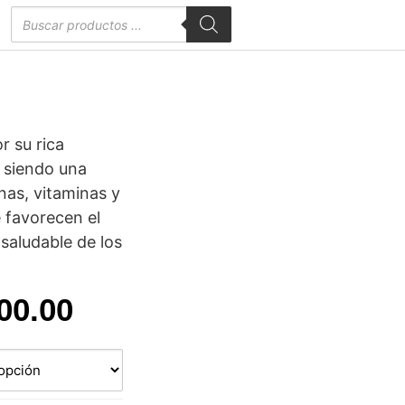
Búsqueda
de
productos
r su rica
, siendo una
nas, vitaminas y
 favorecen el
 saludable de los
Rango
00.00
de
precios: