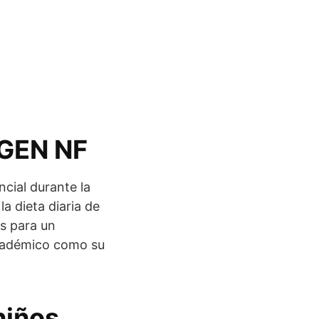
OGEN NF
cial durante la
la dieta diaria de
os para un
académico como su
niños