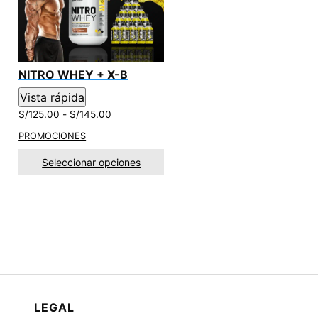
NITRO WHEY + X-B
Vista rápida
Rango
S/
125.00
-
S/
145.00
de
PROMOCIONES
precios:
desde
Seleccionar opciones
S/125.00
hasta
S/145.00
LEGAL