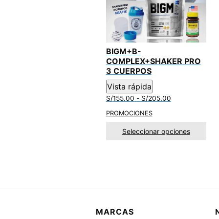
k
p
BIGM+B-
COMPLEX+SHAKER PRO
3 CUERPOS
Vista rápida
Rango
S/
155.00
-
S/
205.00
de
PROMOCIONES
precios:
desde
Seleccionar opciones
S/155.00
hasta
S/205.00
MARCAS