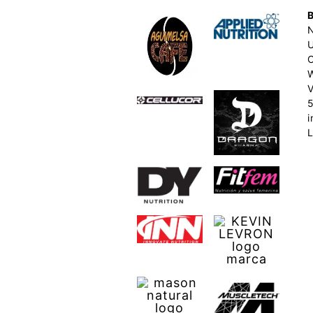
C
V
i
L