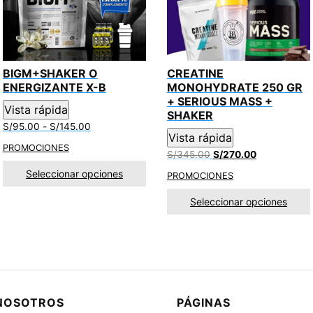
BIGM+SHAKER O
CREATINE
ENERGIZANTE X-B
MONOHYDRATE 250 GR
+ SERIOUS MASS +
Vista rápida
SHAKER
Rango
S/
95.00
-
S/
145.00
Vista rápida
de
PROMOCIONES
precios:
El
El
S/
345.00
S/
270.00
desde
precio
precio
Seleccionar opciones
PROMOCIONES
S/95.00
original
actual
hasta
era:
es:
Seleccionar opciones
S/145.00
S/345.00.
S/270.00.
NOSOTROS
PÁGINAS