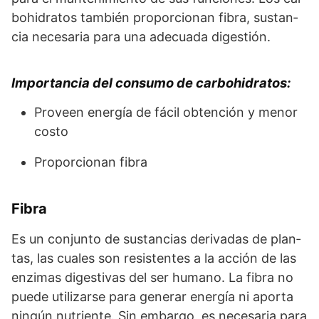
bo­hi­dra­tos tam­bién propor­cio­nan fi­bra, sus­tan­
cia ne­ce­sa­ria pa­ra una ade­cua­da di­ges­tión.
Im­por­tan­cia del con­su­mo de carbo­hi­dra­tos:
Pro­veen ener­gía de fá­cil ob­tención y me­nor
cos­to
Pro­por­cio­nan fi­bra
Fibra
Es un con­jun­to de sus­tancias de­ri­va­das de plan­
tas, las cua­les son re­sis­ten­tes a la ac­ción de las
en­zimas di­ges­ti­vas del ser hu­ma­no. La fi­bra no
pue­de uti­li­zar­se pa­ra ge­ne­rar ener­gía ni apor­ta
nin­gún nu­trien­te. Sin em­bar­go, es ne­ce­sa­ria pa­ra