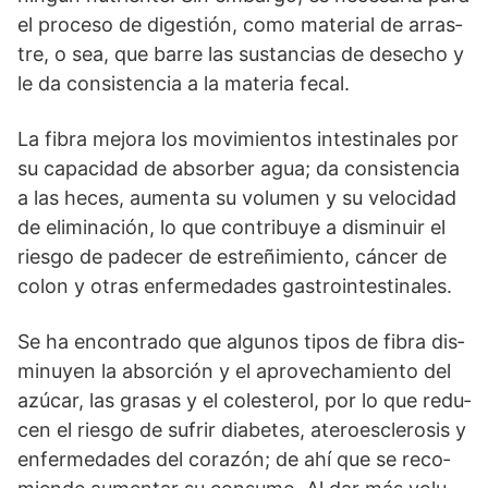
el pro­ce­so de di­ges­tión, co­mo material de arras­
tre, o sea, que ba­rre las sus­tan­cias de de­se­cho y
le da consis­ten­cia a la ma­te­ria fe­cal.
La fi­bra me­jo­ra los mo­vi­mientos in­tes­ti­na­les por
su ca­pa­ci­dad de ab­sor­ber agua; da consistencia
a las he­ces, au­men­ta su vo­lu­men y su ve­lo­ci­dad
de eli­mi­na­ción, lo que con­tri­bu­ye a dis­mi­nuir el
ries­go de pa­de­cer de es­tre­ñi­mien­to, cán­cer de
co­lon y otras en­fer­me­da­des gastrointes­ti­na­les.
Se ha en­con­tra­do que al­gu­nos ti­pos de fi­bra dis­
mi­nu­yen la ab­sorción y el apro­ve­cha­mien­to del
azú­car, las gra­sas y el co­les­te­rol, por lo que re­du­
cen el ries­go de su­frir dia­be­tes, ate­roes­cle­ro­sis y
en­fer­me­da­des del co­ra­zón; de ahí que se re­co­