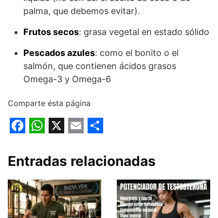
palma, que debemos evitar).
Frutos secos
: grasa vegetal en estado sólido
Pescados azules
: como el bonito o el
salmón, que contienen ácidos grasos
Omega-3 y Omega-6
Comparte ésta página
F
W
X
E
S
a
h
m
h
Entradas relacionadas
c
a
a
a
e
t
i
r
b
s
l
e