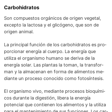
Carbohidratos
Son compuestos orgánicos de origen vegetal,
excepto la lactosa y el glicógeno, que son de
origen animal.
La prin­ci­pal fun­ción de los carbo­hi­dra­tos es pro­
por­cio­nar ener­gía al cuer­po. La energía que
utiliza el organismo humano se deriva de la
energía solar. Las plan­tas la to­man, la transfor­
man y la al­ma­ce­nan en for­ma de ali­men­tos me­
dian­te un pro­ce­so co­no­ci­do co­mo fo­to­sín­te­sis.
El orga­nis­mo vi­vo, me­dian­te proce­sos bio­quí­mi­
cos du­ran­te la di­gestión, li­be­ra la ener­gía
potencial que con­tie­nen los ali­men­tos y la uti­li­za
pa­ra el man­te­ni­mien­to de sus funcio­nes. Los car­