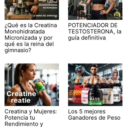
o
A
o
p
k
p
¿Qué es la Creatina
POTENCIADOR DE
Monohidratada
TESTOSTERONA, la
Micronizada y por
guía definitiva
qué es la reina del
gimnasio?
Creatina y Mujeres:
Los 5 mejores
Potencia tu
Ganadores de Peso
Rendimiento y