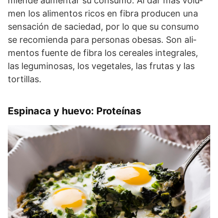
mien­de au­men­tar su con­su­mo. Al dar más vo­lu­
men los ali­mentos ri­cos en fi­bra pro­du­cen una
sensa­ción de saciedad, por lo que su con­su­mo
se re­co­mien­da pa­ra per­sonas obe­sas. Son ali­
men­tos fuen­te de fi­bra los ce­rea­les in­te­gra­les,
las le­gu­mi­no­sas, los ve­ge­ta­les, las fru­tas y las
tor­ti­llas.
Espinaca y huevo: Proteínas