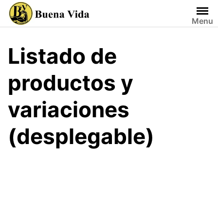
Saltar
al
Menu
contenido
Listado de
productos y
variaciones
(desplegable)